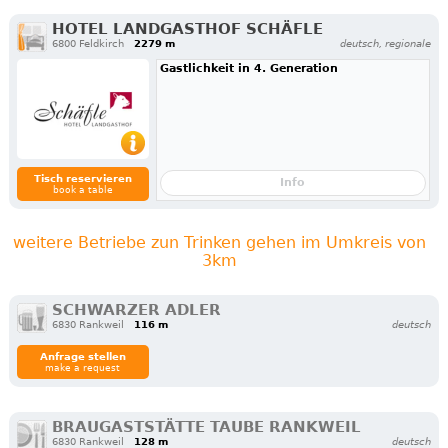
HOTEL LANDGASTHOF SCHÄFLE
6800 Feldkirch
2279 m
deutsch, regionale
Gastlichkeit in 4. Generation
Tisch reservieren
Info
book a table
weitere Betriebe zun Trinken gehen im Umkreis von
3km
SCHWARZER ADLER
6830 Rankweil
116 m
deutsch
Anfrage stellen
make a request
BRAUGASTSTÄTTE TAUBE RANKWEIL
6830 Rankweil
128 m
deutsch