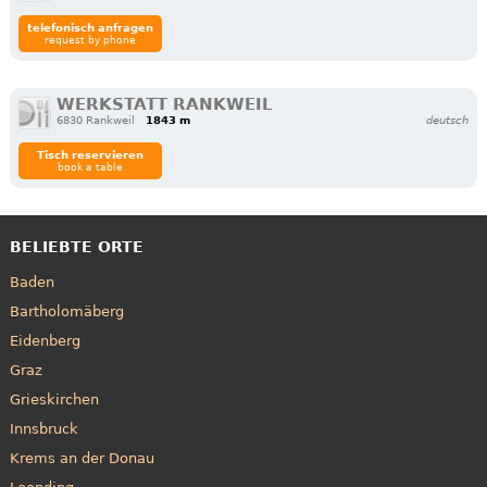
telefonisch anfragen
request by phone
WERKSTATT RANKWEIL
6830 Rankweil
1843 m
deutsch
Tisch reservieren
book a table
BELIEBTE ORTE
Baden
Bartholomäberg
Eidenberg
Graz
Grieskirchen
Innsbruck
Krems an der Donau