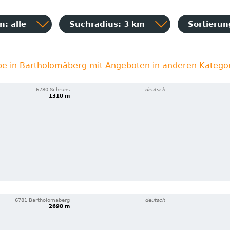
: alle
Suchradius: 3 km
Sortieru
be in Bartholomäberg mit Angeboten in anderen Katego
6780 Schruns
deutsch
1310 m
6781 Bartholomäberg
deutsch
2698 m