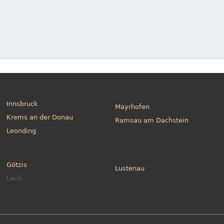
Innsbruck
Mayrhofen
Krems an der Donau
Ramsau am Dachstein
Leonding
Götzis
Lustenau
Lech