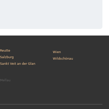
Reutte
Wien
Salzburg
Wildschönau
Sankt Veit an der Glan
Mellau