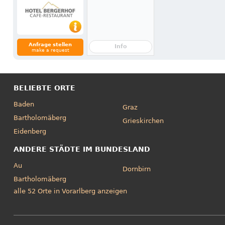
Anfrage stellen
Info
make a request
BELIEBTE ORTE
Baden
Graz
Bartholomäberg
Grieskirchen
Eidenberg
ANDERE STÄDTE IM BUNDESLAND
Au
Dornbirn
Bartholomäberg
alle 52 Orte in Vorarlberg anzeigen