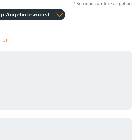
2 Betriebe zun Trinken gehen
ng:
Angebote zuerst
rien