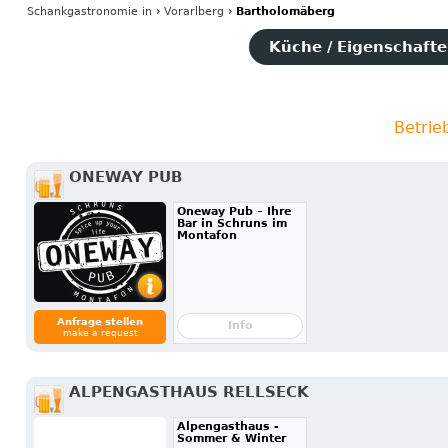
Schankgastronomie
in
›
Vorarlberg
›
Bartholomäberg
Küche / Eigenschaften
Betrie
ONEWAY PUB
Oneway Pub – Ihre
Bar in Schruns im
Montafon
Anfrage stellen
Info
make a request
ALPENGASTHAUS RELLSECK
Alpengasthaus -
Sommer & Winter