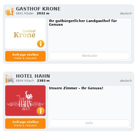
GASTHOF KRONE
6841 Mäder
2032 m
deutsch
Ihr gutbürgerlicher Landgasthof für
Genuss
Anfrage stellen
Website
make a request
HOTEL HAHN
6844 Altach
2383 m
deutsch
Unsere Zimmer - Ihr Genuss!
Anfrage stellen
Info
make a request