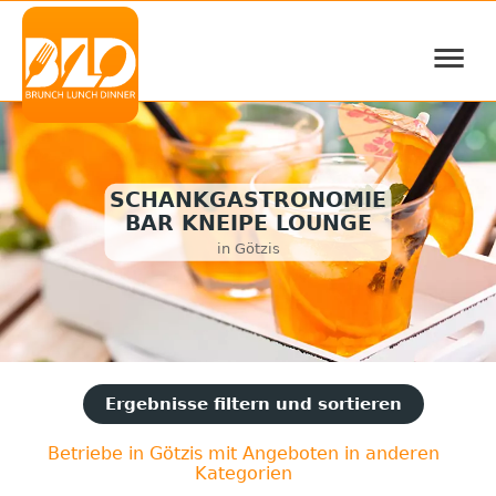
≡
SCHANKGASTRONOMIE
BAR KNEIPE LOUNGE
in Götzis
Ergebnisse filtern und sortieren
Betriebe in Götzis mit Angeboten in anderen
Kategorien