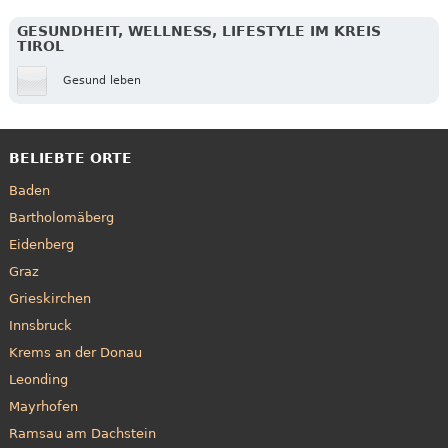
GESUNDHEIT, WELLNESS, LIFESTYLE IM KREIS
TIROL
Gesund leben
BELIEBTE ORTE
Baden
Bartholomäberg
Eidenberg
Graz
Grieskirchen
Innsbruck
Krems an der Donau
Leonding
Mayrhofen
Ramsau am Dachstein