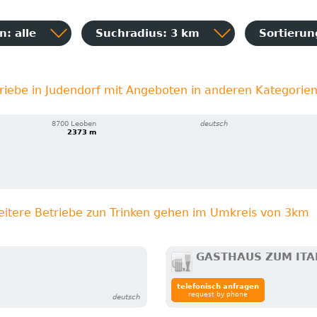
: alle
Suchradius: 3 km
Sortieru
riebe in Judendorf mit Angeboten in anderen Kategorie
8700 Leoben
deutsch
2373 m
eitere Betriebe zun Trinken gehen im Umkreis von 3km
GASTHAUS ZUM ITA
telefonisch anfragen
request by phone
deutsch