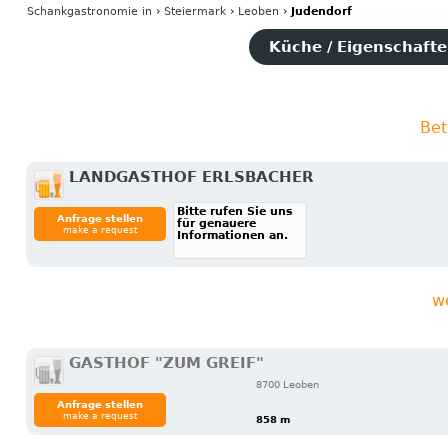
Schankgastronomie
in
›
Steiermark
›
Leoben
›
Judendorf
Küche / Eigenschaften
Bet
LANDGASTHOF ERLSBACHER
Bitte rufen Sie uns
Anfrage stellen
für genauere
make a request
Informationen an.
w
GASTHOF "ZUM GREIF"
8700 Leoben
Anfrage stellen
make a request
858 m