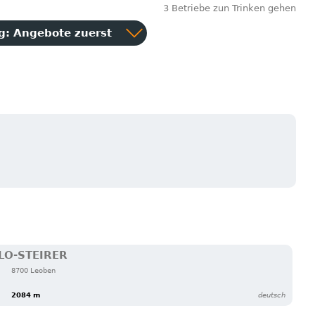
3 Betriebe zun Trinken gehen
ng:
Angebote zuerst
n
LO-STEIRER
8700 Leoben
2084 m
deutsch