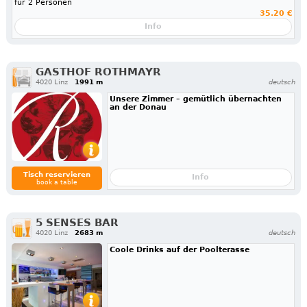
für 2 Personen
35.20 €
Info
GASTHOF ROTHMAYR
4020 Linz
1991 m
deutsch
Unsere Zimmer – gemütlich übernachten
an der Donau
Tisch reservieren
Info
book a table
5 SENSES BAR
4020 Linz
2683 m
deutsch
Coole Drinks auf der Poolterasse