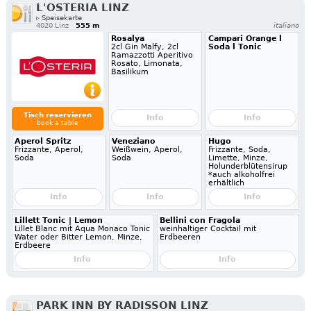
L'OSTERIA LINZ
▹ Speisekarte
4020 Linz
555 m
italiano
Rosalya
Campari Orange l
2cl Gin Malfy, 2cl
Soda l Tonic
Ramazzotti Aperitivo
Rosato, Limonata,
Basilikum
Tisch reservieren
Info
Info
book a table
Aperol Spritz
Veneziano
Hugo
Frizzante, Aperol,
Weißwein, Aperol,
Frizzante, Soda,
Soda
Soda
Limette, Minze,
Holunderblütensirup
*auch alkoholfrei
erhältlich
Info
Info
Info
Lillett Tonic | Lemon
Bellini con Fragola
Lillet Blanc mit Aqua Monaco Tonic
weinhaltiger Cocktail mit
Water oder Bitter Lemon, Minze,
Erdbeeren
Erdbeere
Info
Info
PARK INN BY RADISSON LINZ