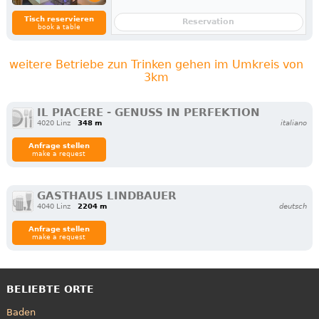
Tisch reservieren
Reservation
book a table
weitere Betriebe zun Trinken gehen im Umkreis von
3km
IL PIACERE - GENUSS IN PERFEKTION
4020 Linz
348 m
italiano
Anfrage stellen
make a request
GASTHAUS LINDBAUER
4040 Linz
2204 m
deutsch
Anfrage stellen
make a request
BELIEBTE ORTE
Baden