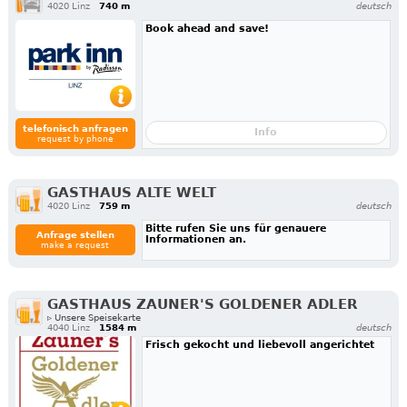
4020 Linz
740 m
deutsch
Book ahead and save!
telefonisch anfragen
Info
request by phone
GASTHAUS ALTE WELT
4020 Linz
759 m
deutsch
Bitte rufen Sie uns für genauere
Anfrage stellen
Informationen an.
make a request
GASTHAUS ZAUNER'S GOLDENER ADLER
▹ Unsere Speisekarte
4040 Linz
1584 m
deutsch
Frisch gekocht und liebevoll angerichtet