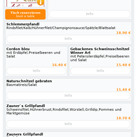
Tisch reservieren
Info
book a table
Schlemmerpfandl
Rindsfilet/Kalb/Hühnerfilet/Champignonsauce/Spätzle/Blattsalat
18.90 €
Info
Cordon bleu
Gebackenes Schweinsschnitzel
mit Erdäpfel,Preiselbeeren und
Wiener Art
Salat
mit Petersilerdäpfel,Preiselbeeren
und Salat
16.40 €
15.40 €
Info
Info
Naturschnitzel gebraten
Basmatireis/Salat
15.40 €
Info
Zauner`s Grillpfandl
Schweinsfilet,Hühnerbrust,Rindsfilet,Würstel),Grilldip,Pommes und
Marktgemüse
18.70 €
Info
Zauners Grillpfandl