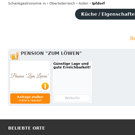
Schankgastronomie
in
›
Oberösterreich
›
Asten
›
Ipfdorf
Küche / Eigenschaften
B
PENSION "ZUM LÖWEN"
Günstige Lage und
gute Erreichbarkeit!
Anfrage stellen
Website
make a request
BELIEBTE ORTE