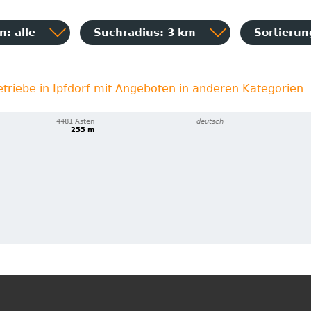
: alle
Suchradius: 3 km
Sortieru
etriebe in Ipfdorf mit Angeboten in anderen Kategorien
4481 Asten
deutsch
255 m