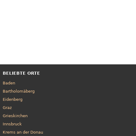
BELIEBTE ORTE
Baden
Bartholomäberg
Eidenberg
Graz
Grieskirchen
Innsbruck
Krems an der Donau