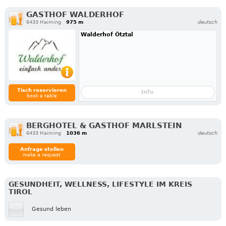
GASTHOF WALDERHOF
6433 Haiming
975 m
deutsch
Walderhof Ötztal
Tisch reservieren
Info
book a table
BERGHOTEL & GASTHOF MARLSTEIN
6433 Haiming
1036 m
deutsch
Anfrage stellen
make a request
GESUNDHEIT, WELLNESS, LIFESTYLE IM KREIS
TIROL
Gesund leben