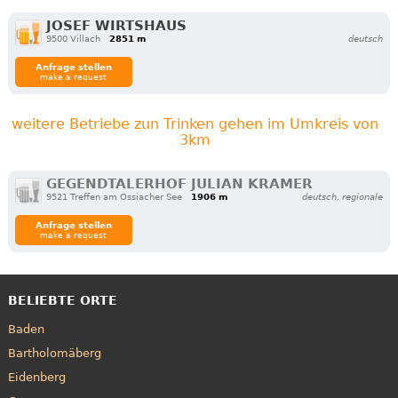
JOSEF WIRTSHAUS
9500 Villach
2851 m
deutsch
Anfrage stellen
make a request
weitere Betriebe zun Trinken gehen im Umkreis von
3km
GEGENDTALERHOF JULIAN KRAMER
9521 Treffen am Ossiacher See
1906 m
deutsch, regionale
Anfrage stellen
make a request
BELIEBTE ORTE
Baden
Bartholomäberg
Eidenberg